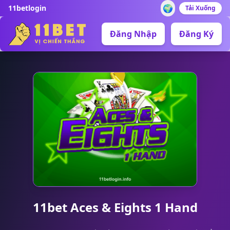
🌍
11betlogin
Tải Xuống
Đăng Nhập
Đăng Ký
11bet Aces & Eights 1 Hand