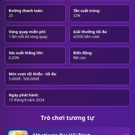
Đường thanh toán:
Tần suất trúng:
25
32%
Vòng quay miễn phí:
Giải thưởng tối đa:
1 lần mỗi 60 vòng quay
x2500 tiền cược
Xác suất thắng lớn:
Biến động:
0.25%
Rất cao
Mức cược tối thiểu - tối đa:
5.000đ - 500.000đ
Ngày phát hành:
15 tháng 8 năm 2024
Trò chơi tương tự