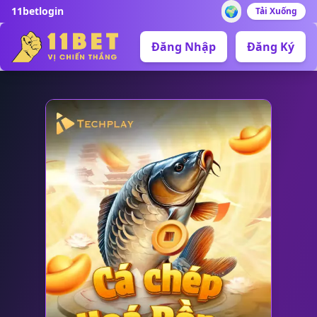
🌍
11betlogin
Tải Xuống
Đăng Nhập
Đăng Ký