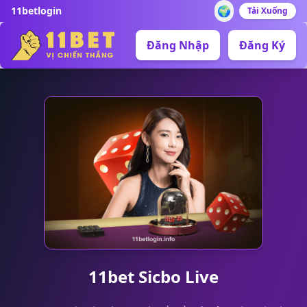
🌍
11betlogin
Tải Xuống
Đăng Nhập
Đăng Ký
11bet Sicbo Live